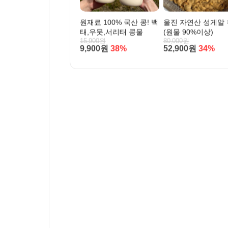
원재료 100% 국산 콩! 백
울진 자연산 성게알
태,우뭇,서리태 콩물
(원물 90%이상)
15,900원
80,000원
9,900원
38%
52,900원
34%