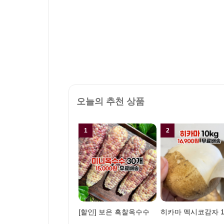
오늘의 추천 상품
1
2
[할인] 보은 흑찰옥수수
히카마 멕시코감자 1