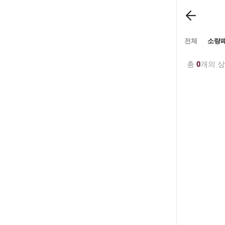
전체
소량
총
0
개의 