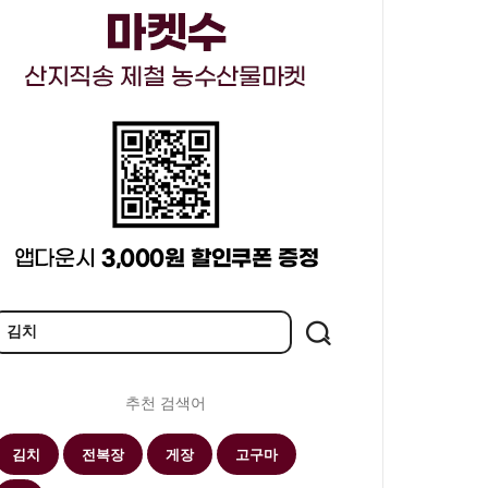
추천 검색어
김치
전복장
게장
고구마